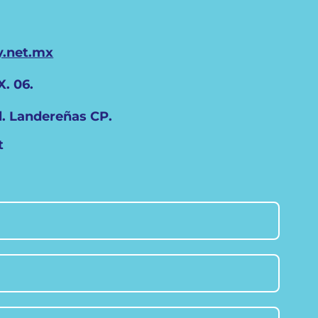
y.net.mx
X. 06.
l. Landereñas CP.
t