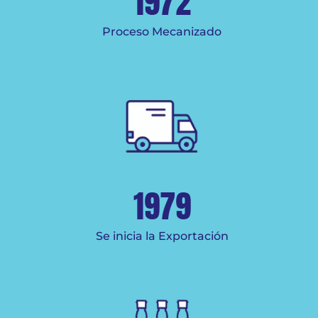
1972
a
Proceso Mecanizado
Sal
p
1979
arit
Se inicia la Exportación
Se co