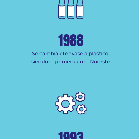
1988
 zona
Se cambia el envase a plástico,
siendo el primero en el Noreste
Se 
empre
1993